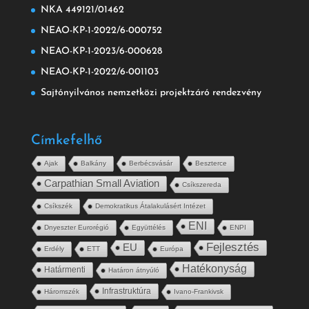
NKA 449121/01462
NEAO-KP-1-2022/6-000752
NEAO-KP-1-2023/6-000628
NEAO-KP-1-2022/6-001103
Sajtónyilvános nemzetközi projektzáró rendezvény
Címkefelhő
Ajak
Balkány
Berbécsvásár
Beszterce
Carpathian Small Aviation
Csíkszereda
Csíkszék
Demokratikus Átalakulásért Intézet
ENI
Dnyeszter Eurorégió
Együttélés
ENPI
Fejlesztés
EU
Erdély
ETT
Európa
Hatékonyság
Határmenti
Határon átnyúló
Infrastruktúra
Háromszék
Ivano-Frankivsk