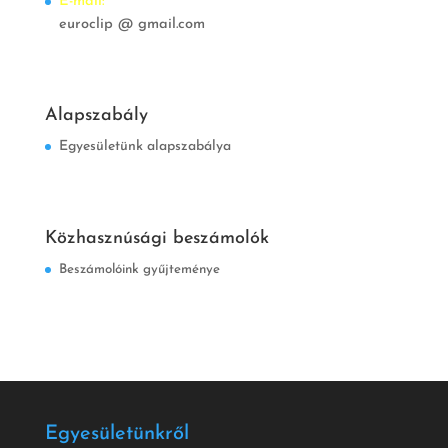
E-mail:
euroclip @ gmail.com
Alapszabály
Egyesületünk alapszabálya
Közhasznúsági beszámolók
Beszámolóink gyűjteménye
Egyesületünkről