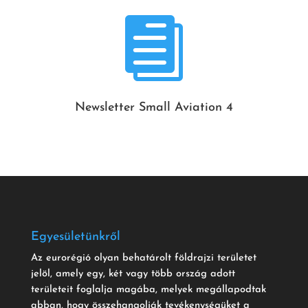

Newsletter Small Aviation 4
Egyesületünkről
Az eurorégió olyan behatárolt földrajzi területet
jelöl, amely egy, két vagy több ország adott
területeit foglalja magába, melyek megállapodtak
abban, hogy összehangolják tevékenységüket a