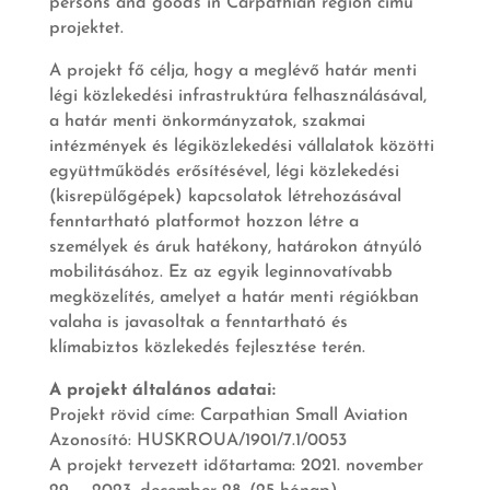
persons and goods in Carpathian region című
projektet.
A projekt fő célja, hogy a meglévő határ menti
légi közlekedési infrastruktúra felhasználásával,
a határ menti önkormányzatok, szakmai
intézmények és légiközlekedési vállalatok közötti
együttműködés erősítésével, légi közlekedési
(kisrepülőgépek) kapcsolatok létrehozásával
fenntartható platformot hozzon létre a
személyek és áruk hatékony, határokon átnyúló
mobilitásához. Ez az egyik leginnovatívabb
megközelítés, amelyet a határ menti régiókban
valaha is javasoltak a fenntartható és
klímabiztos közlekedés fejlesztése terén.
A projekt általános adatai:
Projekt rövid címe: Carpathian Small Aviation
Azonosító: HUSKROUA/1901/7.1/0053
A projekt tervezett időtartama: 2021. november