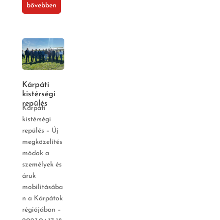
bővebben
Kárpáti
kistérségi
repülés
Kárpáti
kistérségi
repülés – Új
megközelítés
módok a
személyek és
áruk
mobilitásába
n a Kárpátok
régiójában –