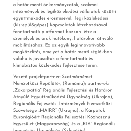
a határ menti önkormányzatok, szakmai
intézmények és légiközlekedési vállalatok közötti
együttműködés erősítésével, légi közlekedési
(kisrepülőgépes) kapcsolatok létrehozásával
fenntartható platformot hozzon létre a
személyek és áruk hatékony, határokon átnyúló
mobilitásához. Ez az egyik leginnovatívabb
megközelítés, amelyet a határ menti régiókban
valaha is javasoltak a fenntartható és
klímabiztos közlekedés fejlesztése terén.
Vezető projektpartner: Szatmárnémeti
Nemzetközi Repülőtér, (Románia); partnerek:
„Zakarpattia” Regionális Fejlesztési és Határon
Átnyúló Együttműködési Ügynökség (Ukrajna),
Regionális Fejlesztési Intézmények Nemzetközi
Szövetsége „MAIRR” (Ukrajna), a Kárpátok
Eurorégióért Regionális Fejlesztési Közhasznú
Egyesület (Magyarország) és a „RIA” Regionális
Innovációs Ügynökség (Szlovákia).