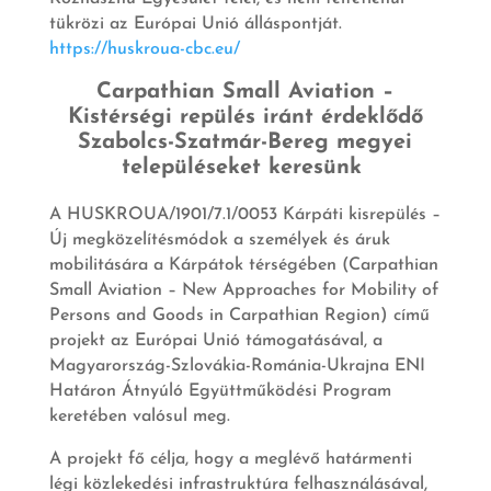
tükrözi az Európai Unió álláspontját.
https://huskroua-cbc.eu/
Carpathian Small Aviation –
Kistérségi repülés iránt érdeklődő
Szabolcs-Szatmár-Bereg megyei
településeket keresünk
A HUSKROUA/1901/7.1/0053 Kárpáti kisrepülés –
Új megközelítésmódok a személyek és áruk
mobilitására a Kárpátok térségében (Carpathian
Small Aviation – New Approaches for Mobility of
Persons and Goods in Carpathian Region) című
projekt az Európai Unió támogatásával, a
Magyarország-Szlovákia-Románia-Ukrajna ENI
Határon Átnyúló Együttműködési Program
keretében valósul meg.
A projekt fő célja, hogy a meglévő határmenti
légi közlekedési infrastruktúra felhasználásával,