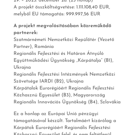
29. – 2023. december 28. (25 hónap)
A projekt összköltségvetése: 1.111.108,40 EUR,
melyből EU támogatás: 999.997,56 EUR
A projekt megvalósításában közreműködő
partnerek:
Szatmárnémeti Nemzetközi Repülőtér (Vezető
Partner), Románia
Regionális Fejlesztési és Határon Átnyúló
Együttműködési Ügynökség „Kárpátalja” (B1),
Ukrajna
Regionális Fejlesztési Intézmények Nemzetközi
Szövetsége IARDI (B2), Ukrajna
Kárpátalok Eurorégióért Regionális Fejlesztési
Közhasznú Egyesület (B3), Magyarország
Regionális Innovációs Ügynökség (B4), Szlovákia
Ez a honlap az Európai Unió pénzügyi
támogatásával készült. Tartalmáért kizárólag a
Kárpátok Eurorégióért Regionális Fejlesztési
Közhasznú Egyesület felel, és nem feltétlenül