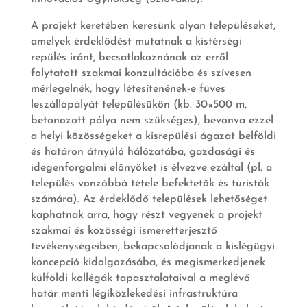
A projekt keretében keresünk olyan településeket,
amelyek érdeklődést mutatnak a kistérségi
repülés iránt, becsatlakoznának az erről
folytatott szakmai konzultációba és szívesen
mérlegelnék, hogy létesítenének-e füves
leszállópályát településükön (kb. 30×500 m,
betonozott pálya nem szükséges), bevonva ezzel
a helyi közösségeket a kisrepülési ágazat belföldi
és határon átnyúló hálózatába, gazdasági és
idegenforgalmi előnyöket is élvezve ezáltal (pl. a
település vonzóbbá tétele befektetők és turisták
számára). Az érdeklődő települések lehetőséget
kaphatnak arra, hogy részt vegyenek a projekt
szakmai és közösségi ismeretterjesztő
tevékenységeiben, bekapcsolódjanak a kislégügyi
koncepció kidolgozásába, és megismerkedjenek
külföldi kollégák tapasztalataival a meglévő
határ menti légiközlekedési infrastruktúra