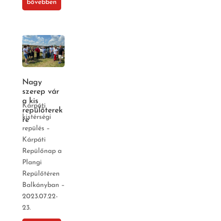
bővebben
Nagy
szerep vár
a kis
Kárpáti
repülőterek
kistérségi
re
repülés –
Kárpáti
Repülőnap a
Plangi
Repülőtéren
Balkányban –
2023.07.22-
23.