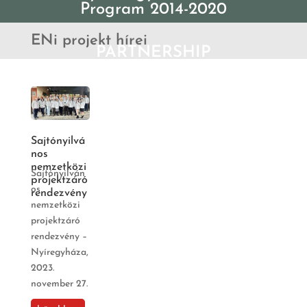
Program 2014-2020
ENi projekt hírei
PARTNERSHIP
WITHOUT BORDERS
Sajtónyilvá
nos
nemzetközi
Sajtónyilván
projektzáró
os
rendezvény
nemzetközi
projektzáró
rendezvény –
Nyíregyháza,
2023.
november 27.