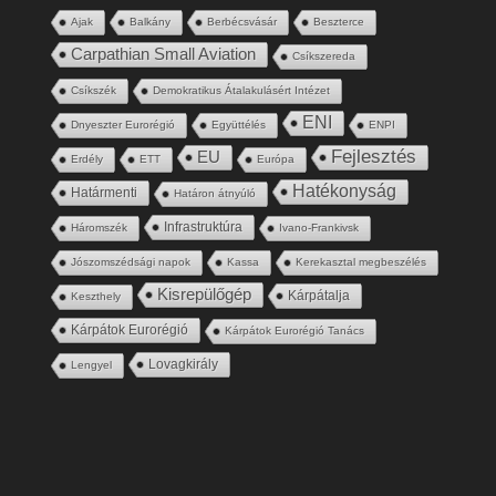
Ajak
Balkány
Berbécsvásár
Beszterce
Carpathian Small Aviation
Csíkszereda
Csíkszék
Demokratikus Átalakulásért Intézet
ENI
Dnyeszter Eurorégió
Együttélés
ENPI
Fejlesztés
EU
Erdély
ETT
Európa
Hatékonyság
Határmenti
Határon átnyúló
Infrastruktúra
Háromszék
Ivano-Frankivsk
Jószomszédsági napok
Kassa
Kerekasztal megbeszélés
Kisrepülőgép
Kárpátalja
Keszthely
Kárpátok Eurorégió
Kárpátok Eurorégió Tanács
Lovagkirály
Lengyel