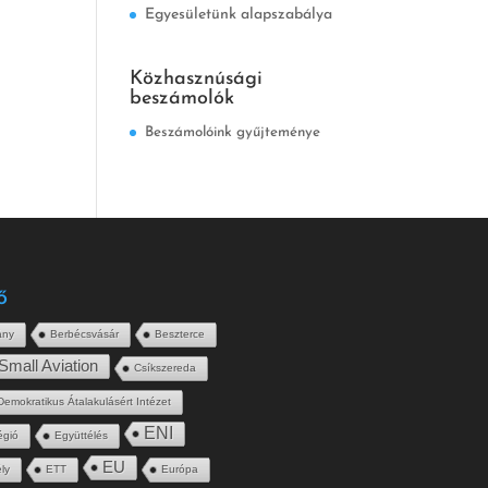
Egyesületünk alapszabálya
Közhasznúsági
beszámolók
Beszámolóink gyűjteménye
ő
ány
Berbécsvásár
Beszterce
Small Aviation
Csíkszereda
Demokratikus Átalakulásért Intézet
ENI
égió
Együttélés
EU
ly
ETT
Európa