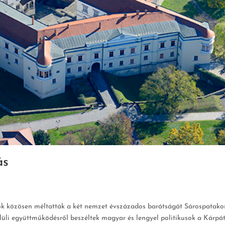
ás
sok közösen méltatták a két nemzet évszázados barátságát Sárospatak
lüli együttműködésről beszéltek magyar és lengyel politikusok a Kárpá