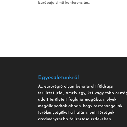
Európája című konferencián...
Egyesületünkről
Az eurorégió olyan behatárolt földrajzi
területet jelöl, amely egy, két vagy több orszá
adott területeit foglalja magába, melyek
megállapodtak abban, hogy összehangolják
tevékenységüket a határ menti térségek
eredményesebb fejlesztése érdekében.