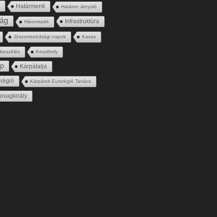
s
Határmenti
Határon átnyúló
ság
Infrastruktúra
Háromszék
Jószomszédsági napok
Kassa
gbeszélés
Keszthely
ép
Kárpátalja
régió
Kárpátok Eurorégió Tanács
ovagkirály