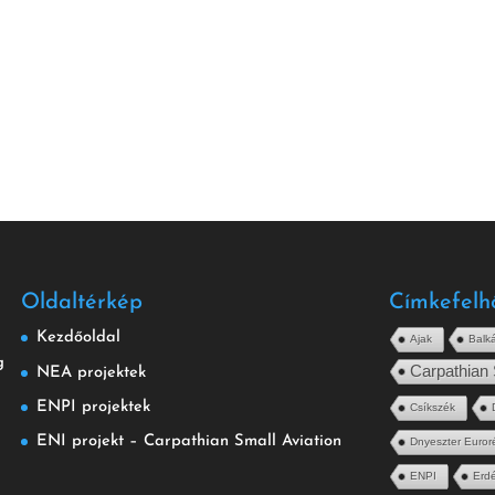
Oldaltérkép
Címkefelh
Kezdőoldal
Ajak
Balk
g
Carpathian 
NEA projektek
ENPI projektek
Csíkszék
ENI projekt – Carpathian Small Aviation
Dnyeszter Euror
ENPI
Erdé