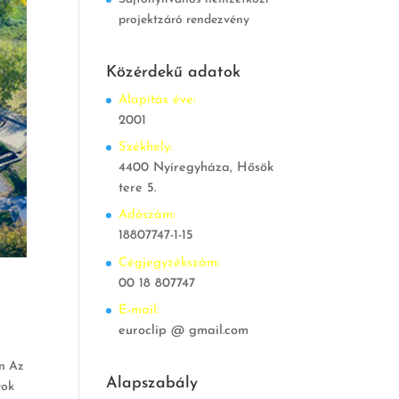
projektzáró rendezvény
Közérdekű adatok
Alapítás éve:
2001
Székhely:
4400 Nyíregyháza, Hősök
tere 5.
Adószám:
18807747-1-15
Cégjegyzékszám:
00 18 807747
E-mail:
euroclip @ gmail.com
on Az
Alapszabály
tok