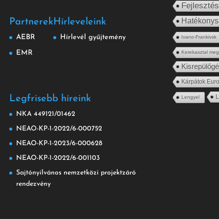
Fejleszté
Hatékony
Partnerek
Hírleveleink
AEBR
Hírlevél gyűjtemény
Ivano-Frankivsk
EMR
Kerekasztal me
Kisrepülőg
Kárpátok Euro
L
Legfrisebb híreink
Lengyel
NKA 449121/01462
NEAO-KP-1-2022/6-000752
NEAO-KP-1-2023/6-000628
NEAO-KP-1-2022/6-001103
Sajtónyilvános nemzetközi projektzáró
rendezvény