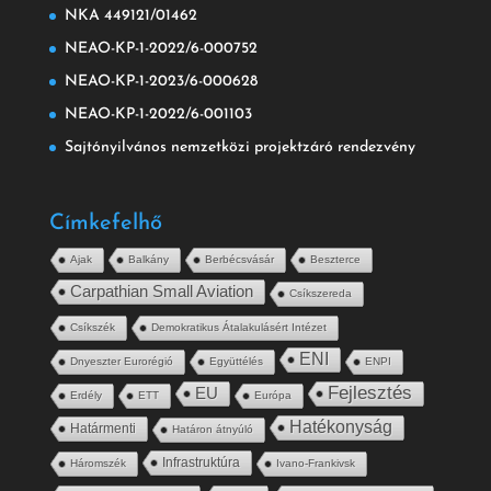
NKA 449121/01462
NEAO-KP-1-2022/6-000752
NEAO-KP-1-2023/6-000628
NEAO-KP-1-2022/6-001103
Sajtónyilvános nemzetközi projektzáró rendezvény
Címkefelhő
Ajak
Balkány
Berbécsvásár
Beszterce
Carpathian Small Aviation
Csíkszereda
Csíkszék
Demokratikus Átalakulásért Intézet
ENI
Dnyeszter Eurorégió
Együttélés
ENPI
Fejlesztés
EU
Erdély
ETT
Európa
Hatékonyság
Határmenti
Határon átnyúló
Infrastruktúra
Háromszék
Ivano-Frankivsk