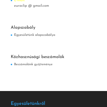
E-mail:
euroclip @ gmail.com
Alapszabály
Egyesületünk alapszabálya
Közhasznúsági beszámolók
Beszámolóink gyűjteménye
Egyesületünkről