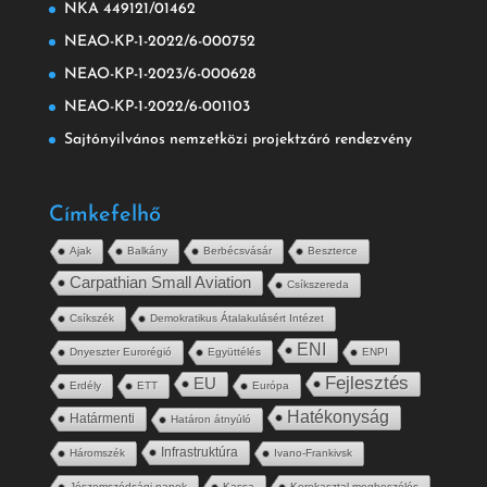
NKA 449121/01462
NEAO-KP-1-2022/6-000752
NEAO-KP-1-2023/6-000628
NEAO-KP-1-2022/6-001103
Sajtónyilvános nemzetközi projektzáró rendezvény
Címkefelhő
Ajak
Balkány
Berbécsvásár
Beszterce
Carpathian Small Aviation
Csíkszereda
Csíkszék
Demokratikus Átalakulásért Intézet
ENI
Dnyeszter Eurorégió
Együttélés
ENPI
Fejlesztés
EU
Erdély
ETT
Európa
Hatékonyság
Határmenti
Határon átnyúló
Infrastruktúra
Háromszék
Ivano-Frankivsk
Jószomszédsági napok
Kassa
Kerekasztal megbeszélés