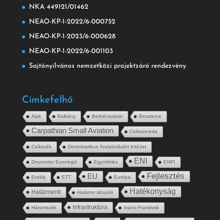
NKA 449121/01462
NEAO-KP-1-2022/6-000752
NEAO-KP-1-2023/6-000628
NEAO-KP-1-2022/6-001103
Sajtónyilvános nemzetközi projektzáró rendezvény
Címkefelhő
Ajak
Balkány
Berbécsvásár
Beszterce
Carpathian Small Aviation
Csíkszereda
Csíkszék
Demokratikus Átalakulásért Intézet
ENI
Dnyeszter Eurorégió
Együttélés
ENPI
Fejlesztés
EU
Erdély
ETT
Európa
Hatékonyság
Határmenti
Határon átnyúló
Infrastruktúra
Háromszék
Ivano-Frankivsk