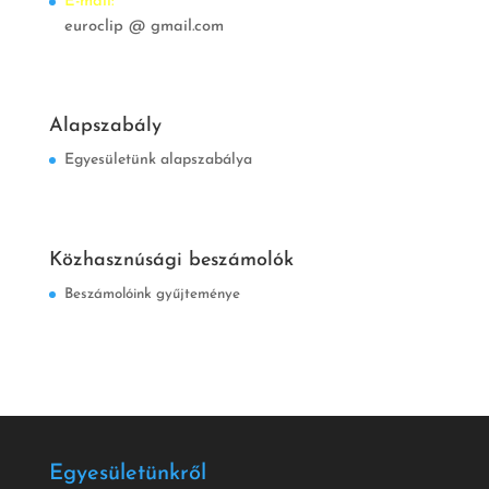
E-mail:
euroclip @ gmail.com
Alapszabály
Egyesületünk alapszabálya
Közhasznúsági beszámolók
Beszámolóink gyűjteménye
Egyesületünkről