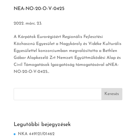
NEA-NO-20-O-V-0425
2022. márc. 23.
A Kárpátok Eurorégióért Regionális Fejlesztési
Közhasznú Egyesület a Nagykároly és Vidéke Kulturális
Egyesülettel konzorciumban megvalósította a Bethlen
Gábor Alapkezelő Zrt Nemzeti Együttműködési Alap és
Civil Támogatások Igazgatóság támogatásával aNEA-
NO-20-O-V-0425...
Legutóbbi bejegyzések
NKA 449121/01462