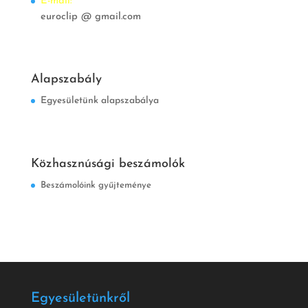
E-mail:
euroclip @ gmail.com
Alapszabály
Egyesületünk alapszabálya
Közhasznúsági beszámolók
Beszámolóink gyűjteménye
Egyesületünkről