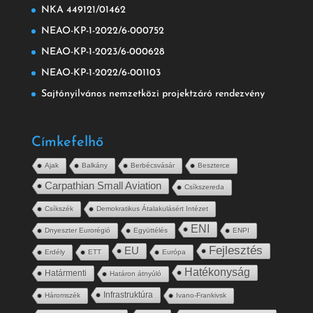
NKA 449121/01462
NEAO-KP-1-2022/6-000752
NEAO-KP-1-2023/6-000628
NEAO-KP-1-2022/6-001103
Sajtónyilvános nemzetközi projektzáró rendezvény
Címkefelhő
Ajak
Balkány
Berbécsvásár
Beszterce
Carpathian Small Aviation
Csíkszereda
Csíkszék
Demokratikus Átalakulásért Intézet
ENI
Dnyeszter Eurorégió
Együttélés
ENPI
Fejlesztés
EU
Erdély
ETT
Európa
Hatékonyság
Határmenti
Határon átnyúló
Infrastruktúra
Háromszék
Ivano-Frankivsk