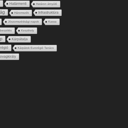
s
Határmenti
Határon átnyúló
ság
Infrastruktúra
Háromszék
Jószomszédsági napok
Kassa
gbeszélés
Keszthely
ép
Kárpátalja
régió
Kárpátok Eurorégió Tanács
ovagkirály