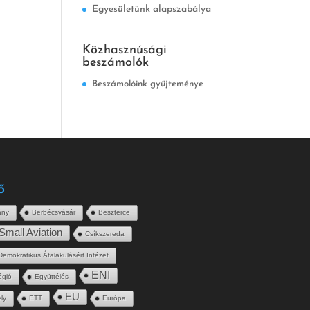
Egyesületünk alapszabálya
Közhasznúsági
beszámolók
Beszámolóink gyűjteménye
ő
ány
Berbécsvásár
Beszterce
Small Aviation
Csíkszereda
Demokratikus Átalakulásért Intézet
ENI
égió
Együttélés
EU
ly
ETT
Európa