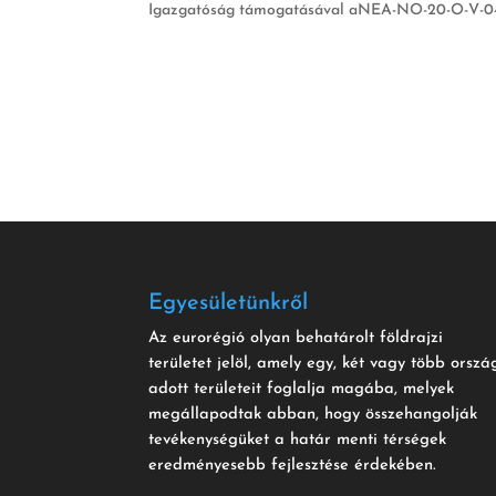
Igazgatóság támogatásával aNEA-NO-20-O-V-042
Egyesületünkről
Az eurorégió olyan behatárolt földrajzi
területet jelöl, amely egy, két vagy több orszá
adott területeit foglalja magába, melyek
megállapodtak abban, hogy összehangolják
tevékenységüket a határ menti térségek
eredményesebb fejlesztése érdekében.