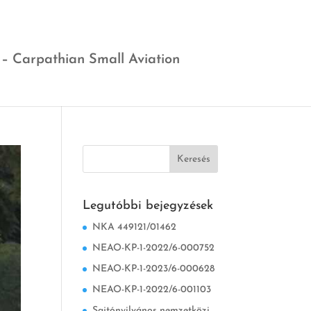
 – Carpathian Small Aviation
Legutóbbi bejegyzések
NKA 449121/01462
NEAO-KP-1-2022/6-000752
NEAO-KP-1-2023/6-000628
NEAO-KP-1-2022/6-001103
Sajtónyilvános nemzetközi