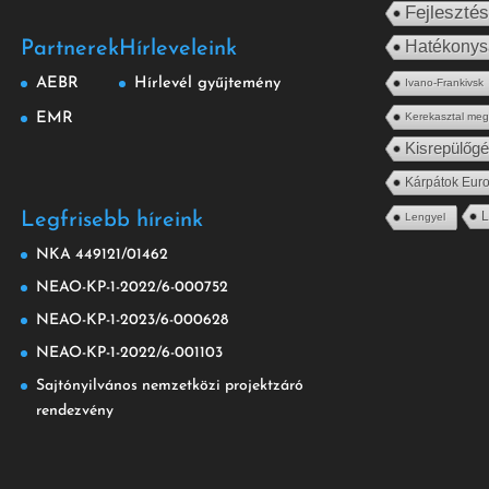
Fejleszté
Hatékony
Partnerek
Hírleveleink
AEBR
Hírlevél gyűjtemény
Ivano-Frankivsk
EMR
Kerekasztal me
Kisrepülőg
Kárpátok Euro
L
Legfrisebb híreink
Lengyel
NKA 449121/01462
NEAO-KP-1-2022/6-000752
NEAO-KP-1-2023/6-000628
NEAO-KP-1-2022/6-001103
Sajtónyilvános nemzetközi projektzáró
rendezvény