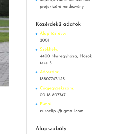
projektzáró rendezvény
Közérdekű adatok
Alapítás éve:
2001
Székhely:
4400 Nyíregyháza, Hősök
tere 5.
Adószám:
18807747-1-15
Cégjegyzékszám:
00 18 807747
E-mail:
euroclip @ gmail.com
Alapszabály