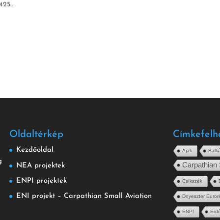
5...
Oldaltérkép
Címkefelh
Kezdőoldal
Ajak
Balk
g
Carpathian 
NEA projektek
ENPI projektek
Csíkszék
ENI projekt – Carpathian Small Aviation
Dnyeszter Euror
ENPI
Erdé