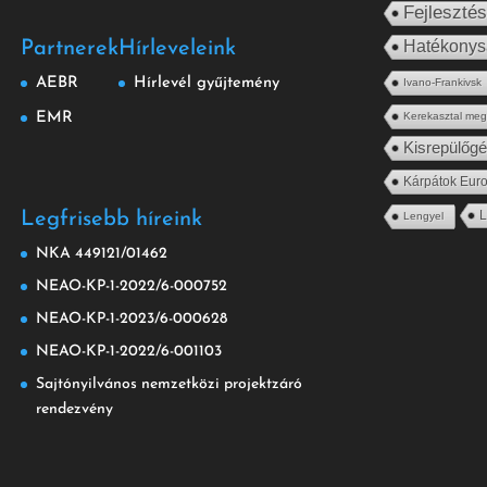
Fejleszté
Hatékony
Partnerek
Hírleveleink
AEBR
Hírlevél gyűjtemény
Ivano-Frankivsk
EMR
Kerekasztal me
Kisrepülőg
Kárpátok Euro
L
Legfrisebb híreink
Lengyel
NKA 449121/01462
NEAO-KP-1-2022/6-000752
NEAO-KP-1-2023/6-000628
NEAO-KP-1-2022/6-001103
Sajtónyilvános nemzetközi projektzáró
rendezvény