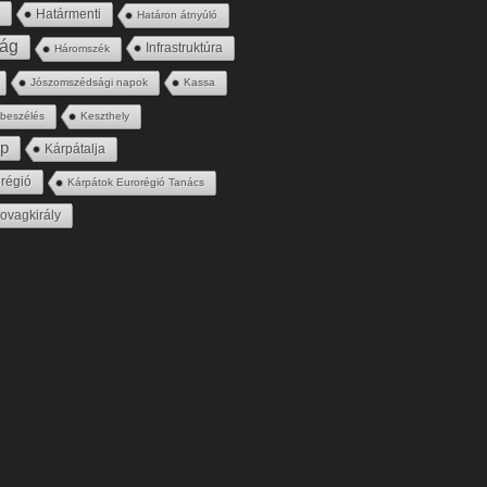
s
Határmenti
Határon átnyúló
ság
Infrastruktúra
Háromszék
Jószomszédsági napok
Kassa
gbeszélés
Keszthely
ép
Kárpátalja
régió
Kárpátok Eurorégió Tanács
ovagkirály