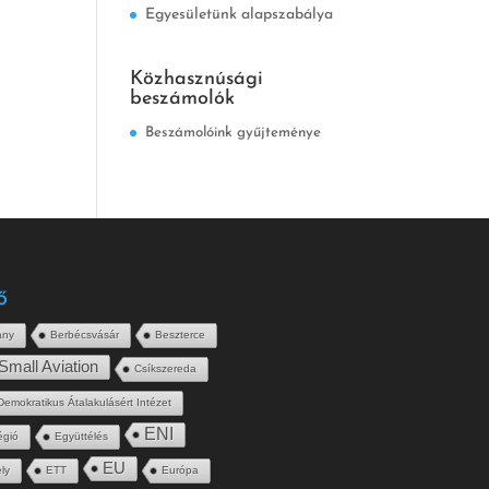
Egyesületünk alapszabálya
Közhasznúsági
beszámolók
Beszámolóink gyűjteménye
ő
ány
Berbécsvásár
Beszterce
Small Aviation
Csíkszereda
Demokratikus Átalakulásért Intézet
ENI
égió
Együttélés
EU
ly
ETT
Európa