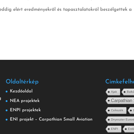
 eddig elért eredményekről és tapasztalatokról beszélgettek a
Oldaltérkép
Címkefelh
Kezdőoldal
Ajak
Balk
g
Carpathian 
NEA projektek
ENPI projektek
Csíkszék
ENI projekt – Carpathian Small Aviation
Dnyeszter Euror
ENPI
Erdé