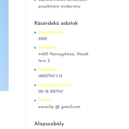
projektzáró rendezvény
Közérdekű adatok
Alapítás éve:
2001
Székhely:
4400 Nyíregyháza, Hősök
tere 5.
Adószám:
18807747-1-15
Cégjegyzékszám:
00 18 807747
E-mail:
euroclip @ gmail.com
Alapszabály