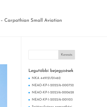
 – Carpathian Small Aviation
Legutóbbi bejegyzések
NKA 449121/01462
NEAO-KP-1-2022/6-000752
NEAO-KP-1-2023/6-000628
NEAO-KP-1-2022/6-001103
Sajtónyilvános nemzetközi